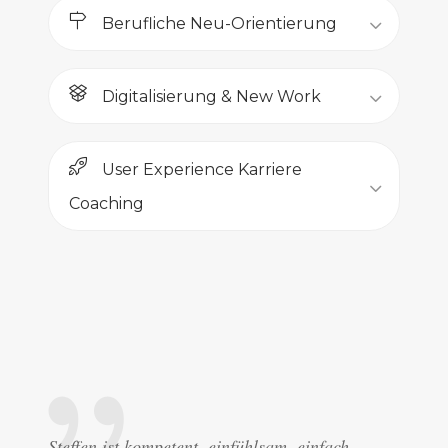
Berufliche Neu-Orientierung
Digitalisierung & New Work
User Experience Karriere
Coaching
Steffen ist kompetent, einfühlsam, einfach
Steffen