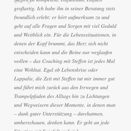
großartig. Ich habe ihn in seiner Beratung stets
gelung
freundlich erlebt; er hört aufmerksam zu und
Jahren
geht auf alle Fragen und Sorgen mit viel Geduld
komple
und Weitblick ein. Für die Lebenssituationen, in
Anregu
denen der Kopf brummt, das Herz sich nicht
grundl
entscheiden kann und die Beine nur weglaufen
einfli
wollen – das Coaching mit Steffen ist jedes Mal
Mari
eine Wohltat. Egal ob Lebenskrise oder
Lappalie, die Zeit mit Steffen tut mir immer gut
und führt mich zurück aus den Irrwegen und
Trampelpfaden des Alltags hin zu Lichtungen
und Wegweisern dieser Momente, in denen man
– dank guter Unterstützung – durchatmen,
umherschauen, denken kann. Er geht an jede