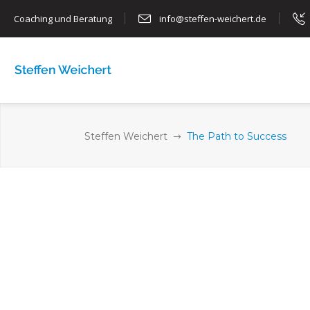
Coaching und Beratung
info@steffen-weichert.de
HOME
ÜBER MICH
COA
Steffen Weichert
The Path to Success